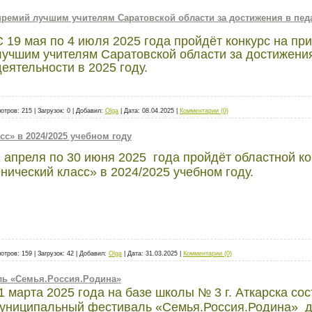
премий лучшим учителям Саратовской области за достижения в пед
С 19 мая по 4 июля 2025 года пройдёт конкурс на п
лучшим учителям Саратовской области за достижения
деятельности в 2025 году.
отров:
215
|
Загрузок:
0
|
Добавил:
Olga
|
Дата:
08.04.2025
|
Комментарии (0)
с» в 2024/2025 учебном году
1 апреля по 30 июня 2025 года пройдёт областной к
нический класс» в 2024/2025 учебном году.
отров:
159
|
Загрузок:
42
|
Добавил:
Olga
|
Дата:
31.03.2025
|
Комментарии (0)
ь «Семья.Россия.Родина»
1 марта 2025 года на базе школы № 3 г. Аткарска со
униципальный фестиваль «Семья.Россия.Родина» д