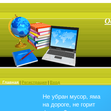
О
Главная
|
Регистрация
|
Вход
Не убран мусор, яма
на дороге, не горит