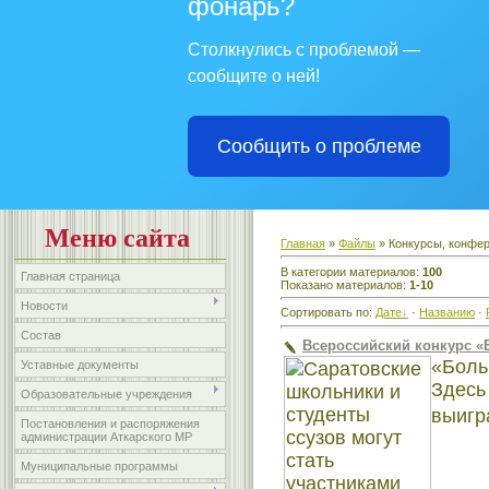
фонарь?
Столкнулись с проблемой —
сообщите о ней!
Сообщить о проблеме
Меню сайта
Главная
»
Файлы
» Конкурсы, конфе
В категории материалов
:
100
Главная страница
Показано материалов
:
1-10
Новости
Сортировать по
:
Дате
·
Названию
·
Состав
Всероссийский конкурс «
«Больш
Уставные документы
Здесь
Образовательные учреждения
выигр
Постановления и распоряжения
администрации Аткарского МР
Муниципальные программы