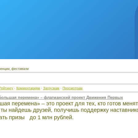
ренции, фестивали
Рейтингу
·
Комментариям
·
Загрузкам
·
Просмотрам
Большая перемена» – флагманский проект Движения Первых
ая перемена» – это проект для тех, кто готов менять
 ты найдешь друзей, получишь поддержку наставник
ать призы до 1 млн рублей.