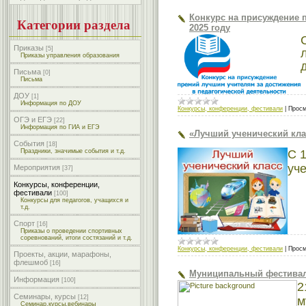
Конкурс на присуждение 
Категории раздела
2025 году
Приказы
[5]
Приказы управления образования
Письма
[0]
Письма
ДОУ
[1]
Информация по ДОУ
Конкурсы, конференции, фестивали
|
Просм
ОГЭ и ЕГЭ
[22]
Информация по ГИА и ЕГЭ
«Лучший ученический клас
События
[18]
С 
Праздники, значимые события и т.д.
уче
Мероприятия
[37]
Конкурсы, конференции,
фестивали
[100]
Конкурсы для педагогов, учащихся и
т.д.
Спорт
[16]
Приказы о проведении спортивных
соревнований, итоги состязаний и т.д.
Конкурсы, конференции, фестивали
|
Просм
Проекты, акции, марафоны,
флешмоб
[16]
Муниципальный фестивал
Информация
[100]
2
Семинары, курсы
[12]
м
Семинар,курсы,вебинары