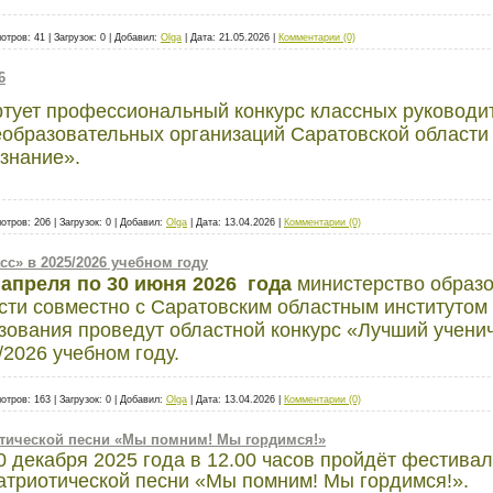
отров:
41
|
Загрузок:
0
|
Добавил:
Olga
|
Дата:
21.05.2026
|
Комментарии (0)
6
тует профессиональный конкурс классных руководи
образовательных организаций Саратовской области
знание».
отров:
206
|
Загрузок:
0
|
Добавил:
Olga
|
Дата:
13.04.2026
|
Комментарии (0)
с» в 2025/2026 учебном году
 апреля по 30 июня 2026 года
министерство образ
сти совместно с Саратовским областным институтом
зования проведут областной конкурс «Лучший ученич
/2026 учебном году.
отров:
163
|
Загрузок:
0
|
Добавил:
Olga
|
Дата:
13.04.2026
|
Комментарии (0)
тической песни «Мы помним! Мы гордимся!»
0 декабря 2025 года в 12.00 часов пройдёт фестивал
атриотической песни «Мы помним! Мы гордимся!».