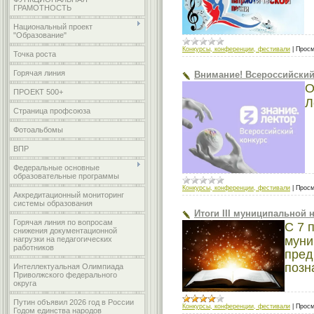
ГРАМОТНОСТЬ
Национальный проект
"Образование"
Конкурсы, конференции, фестивали
|
Просм
Точка роста
Горячая линия
Внимание! Всероссийский 
О
ПРОЕКТ 500+
Л
Страница профсоюза
Фотоальбомы
ВПР
Федеральные основные
образовательные программы
Конкурсы, конференции, фестивали
|
Просм
Аккредитационный мониторинг
системы образования
Итоги III муниципальной
Горячая линия по вопросам
С 7 
снижения документационной
муни
нагрузки на педагогических
работников
пред
позн
Интеллектуальная Олимпиада
Приволжского федерального
округа
Путин объявил 2026 год в России
Конкурсы, конференции, фестивали
|
Просм
Годом единства народов