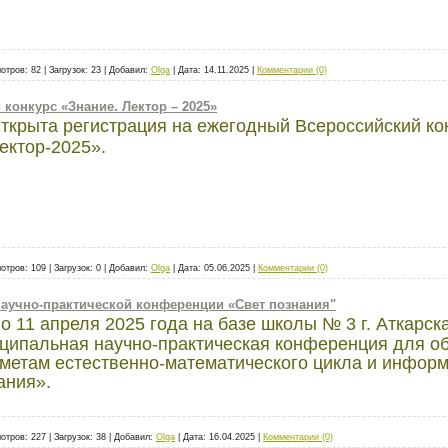
отров:
82
|
Загрузок:
23
|
Добавил:
Olga
|
Дата:
14.11.2025
|
Комментарии (0)
конкурс «Знание. Лектор – 2025»
ткрыта регистрация на ежегодный Всероссийский ко
ектор-2025».
отров:
109
|
Загрузок:
0
|
Добавил:
Olga
|
Дата:
05.06.2025
|
Комментарии (0)
 научно-практической конференции «Свет познания"
по 11 апреля 2025 года на базе школы № 3 г. Аткарс
ципальная научно-практическая конференция для 
метам естественно-математического цикла и информ
ания».
отров:
227
|
Загрузок:
38
|
Добавил:
Olga
|
Дата:
16.04.2025
|
Комментарии (0)