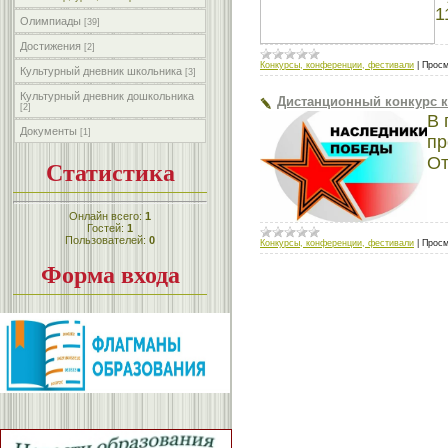
1
Олимпиады
[39]
Достижения
[2]
Конкурсы, конференции, фестивали
|
Просм
Культурный дневник школьника
[3]
Культурный дневник дошкольника
Дистанционный конкурс к
[2]
В 
Документы
[1]
п
От
Статистика
Онлайн всего:
1
Гостей:
1
Пользователей:
0
Конкурсы, конференции, фестивали
|
Просм
Форма входа