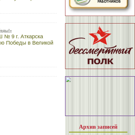
беды!»
ОШ № 9
г. Аткарска
ию Победы в Великой
Архив записей