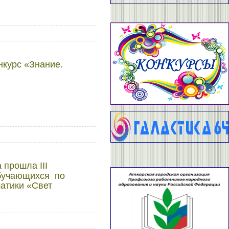
нкурс «Знание.
ка прошла
III
обучающихся по
атики «Свет