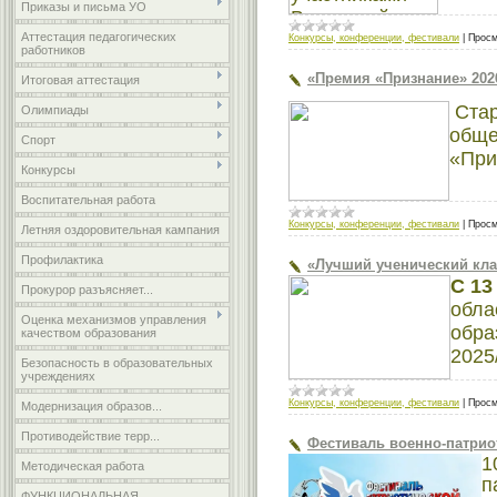
Приказы и письма УО
Аттестация педагогических
Конкурсы, конференции, фестивали
|
Просм
работников
«Премия «Признание» 202
Итоговая аттестация
Стар
Олимпиады
обще
Спорт
«При
Конкурсы
Воспитательная работа
Конкурсы, конференции, фестивали
|
Просм
Летняя оздоровительная кампания
Профилактика
«Лучший ученический клас
С 13
Прокурор разъясняет...
обла
Оценка механизмов управления
обра
качеством образования
2025
Безопасность в образовательных
учреждениях
Конкурсы, конференции, фестивали
|
Просм
Модернизация образов...
Противодействие терр...
Фестиваль военно-патрио
1
Методическая работа
п
ФУНКЦИОНАЛЬНАЯ