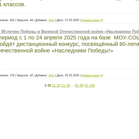
1 классов.
отров:
192
|
Загрузок:
44
|
Добавил:
Olga
|
Дата:
27.03.2025
|
Комментарии (0)
 80-летию Победы в Великой Отечественной войне «Наследники По
период с 1 по 24 апреля 2025 года на базе МОУ-С
ройдёт
дистанционный конкурс, посвящённый 80-лет
ечественной войне «Наследники Победы!»
отров:
179
|
Загрузок:
42
|
Добавил:
Olga
|
Дата:
25.03.2025
|
Комментарии (0)
1-10
11-20
21-30
...
81-90
91-100