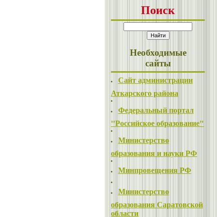
Поиск
Необходимые
сайты
Сайт администрации
Аткарского района
Федеральный портал
"Российское образование"
Министерство
образования и науки РФ
Минпровещения РФ
Министерство
образования Саратовской
области