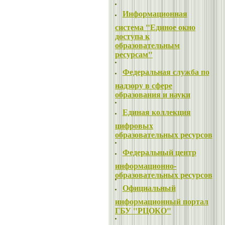
Информационная
система "Единое окно
доступа к
образовательным
ресурсам"
Федеральная служба по
надзору в сфере
образования и науки
Единая коллекция
цифровых
образовательных ресурсов
Федеральный центр
информационно-
образовательных ресурсов
Официальный
информационный портал
ГБУ "РЦОКО"