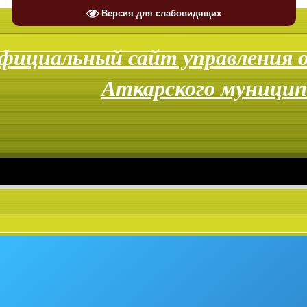
Версия для слабовидящих
Суббота, 08
фициальный с
айт управления 
Аткарского муницип