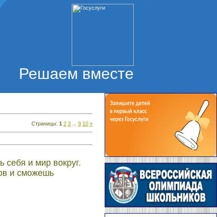
Решаем вместе
Страницы
:
1
2
3
...
9
10
»
 себя и мир вокруг.
ов и сможешь